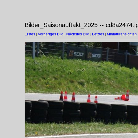
Bilder_Saisonauftakt_2025 -- cd8a2474.j
Erstes
|
Vorheriges Bild
|
Nächstes Bild
|
Letztes
|
Miniaturansichten