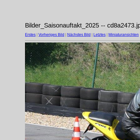
Bilder_Saisonauftakt_2025 -- cd8a2473.j
Erstes
|
Vorheriges Bild
|
Nächstes Bild
|
Letztes
|
Miniaturansichten