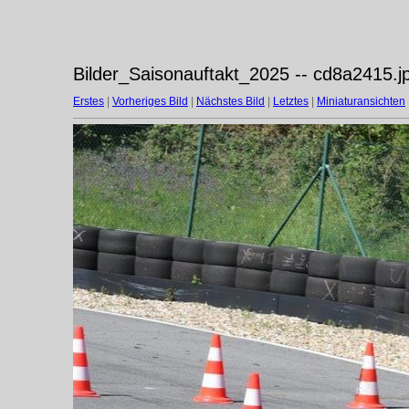
Bilder_Saisonauftakt_2025 -- cd8a2415.j
Erstes
|
Vorheriges Bild
|
Nächstes Bild
|
Letztes
|
Miniaturansichten