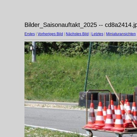
Bilder_Saisonauftakt_2025 -- cd8a2414.j
Erstes
|
Vorheriges Bild
|
Nächstes Bild
|
Letztes
|
Miniaturansichten