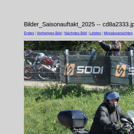
Bilder_Saisonauftakt_2025 -- cd8a2333.j
Erstes
|
Vorheriges Bild
|
Nächstes Bild
|
Letztes
|
Miniaturansichten