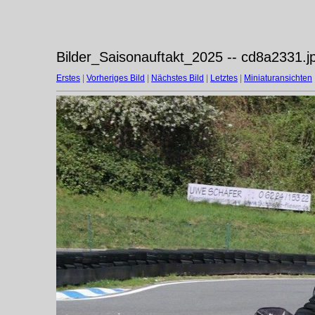
Bilder_Saisonauftakt_2025 -- cd8a2331.j
Erstes
|
Vorheriges Bild
|
Nächstes Bild
|
Letztes
|
Miniaturansichten