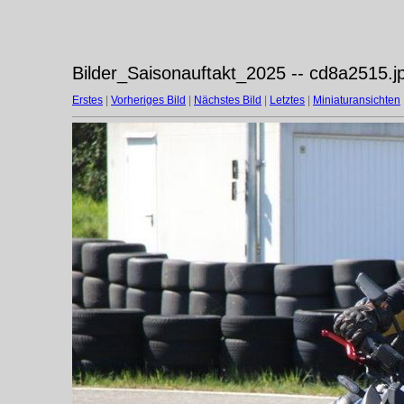
Bilder_Saisonauftakt_2025 -- cd8a2515.j
Erstes
|
Vorheriges Bild
|
Nächstes Bild
|
Letztes
|
Miniaturansichten