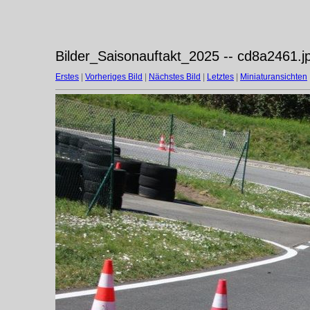
Bilder_Saisonauftakt_2025 -- cd8a2461.j
Erstes
|
Vorheriges Bild
|
Nächstes Bild
|
Letztes
|
Miniaturansichten