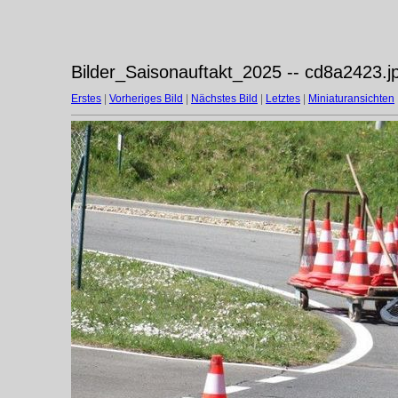
Bilder_Saisonauftakt_2025 -- cd8a2423.j
Erstes
|
Vorheriges Bild
|
Nächstes Bild
|
Letztes
|
Miniaturansichten