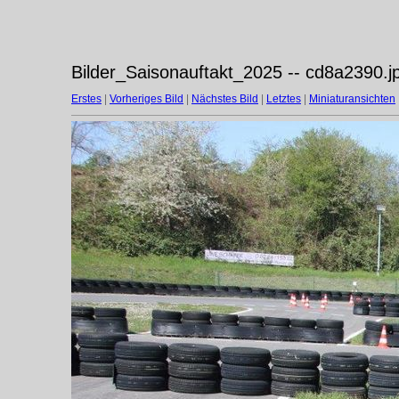
Bilder_Saisonauftakt_2025 -- cd8a2390.j
Erstes
|
Vorheriges Bild
|
Nächstes Bild
|
Letztes
|
Miniaturansichten