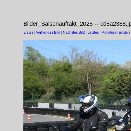
Bilder_Saisonauftakt_2025 -- cd8a2388.j
Erstes
|
Vorheriges Bild
|
Nächstes Bild
|
Letztes
|
Miniaturansichten