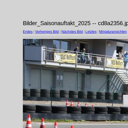
Bilder_Saisonauftakt_2025 -- cd8a2356.j
Erstes
|
Vorheriges Bild
|
Nächstes Bild
|
Letztes
|
Miniaturansichten