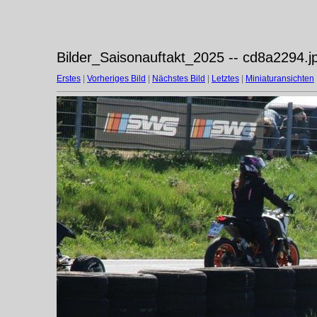
Bilder_Saisonauftakt_2025 -- cd8a2294.j
Erstes
|
Vorheriges Bild
|
Nächstes Bild
|
Letztes
|
Miniaturansichten