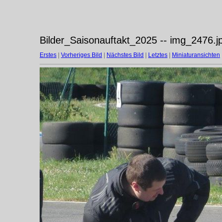
Bilder_Saisonauftakt_2025 -- img_2476.j
Erstes
|
Vorheriges Bild
|
Nächstes Bild
|
Letztes
|
Miniaturansichten